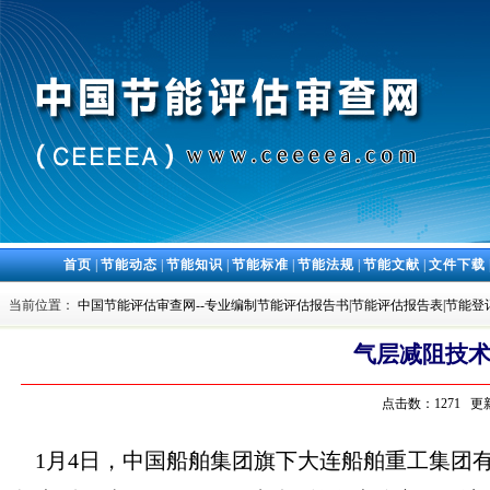
首页
|
节能动态
|
节能知识
|
节能标准
|
节能法规
|
节能文献
|
文件下载
当前位置：
中国节能评估审查网--专业编制节能评估报告书|节能评估报告表|节能登
气层减阻技
点击数：1271 更新
1月4日，中国船舶集团旗下大连船舶重工集团有