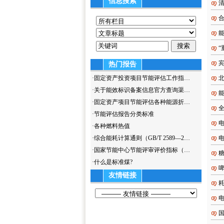
信息搜索
清
热门报告
·
固定资产投资项目节能评估工作指…
·
关于能效标识备案信息官方查询渠…
·
固定资产项目节能评估各种能源折…
·
节能评估报告分类标准
·
各种燃料热值
·
综合能耗计算通则（GB/T 2589—2…
·
国家节能中心节能评审评价指标（…
糖
·
什么是标准煤?
啤
友情链接
国