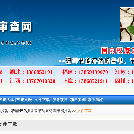
8
湖北：13868521911
福建：13859199070
江苏：13
1
江西：13767010828
上海：13868521911
四川：13
节能法规
|
节能文献
|
文件下载
|
服务项目
|
项目案例
|
联系我们
报告书|节能评估报告表|节能登记表|节能报告
>>
文件下载
文件下载