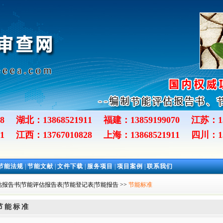
8
湖北：13868521911
福建：13859199070
江苏：13
1
江西：13767010828
上海：13868521911
四川：13
节能法规
|
节能文献
|
文件下载
|
服务项目
|
项目案例
|
联系我们
报告书|节能评估报告表|节能登记表|节能报告
>>
节能标准
节能标准