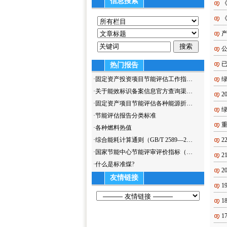
信息搜索
《
《
已
热门报告
·
固定资产投资项目节能评估工作指…
绿
·
关于能效标识备案信息官方查询渠…
2
·
固定资产项目节能评估各种能源折…
绿
·
节能评估报告分类标准
重
·
各种燃料热值
·
综合能耗计算通则（GB/T 2589—2…
2
·
国家节能中心节能评审评价指标（…
2
·
什么是标准煤?
2
友情链接
1
1
1