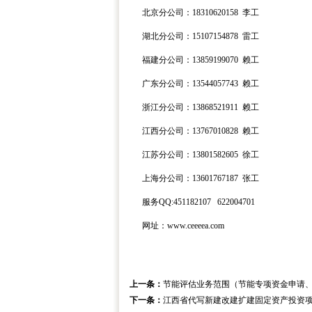
北京分公司：
18310620158
李工
湖北分公司：
15107154878
雷工
福建分公司：
13859199070
赖工
广东分公司：
13544057743
赖工
浙江分公司：
13868521911
赖工
江西分公司：
13767010828
赖工
江苏分公司：
13801582605
徐工
上海分公司：
13601767187
张工
服务
QQ:451182107
622004701
网址：
www.ceeeea.com
上一条：
节能评估业务范围（节能专项资金申请
下一条：
江西省代写新建改建扩建固定资产投资