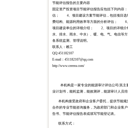
节能评估报告的主要内容
固定资产投资项目节能评估报告应包括下列内容
估； 4、项目建设方案节能评估，包括项目选
费结构、能源利用效率等方面的分析评估； 
项目建设单位的详细介绍； 2、项目的详细介
水、排水、雨水、中水）、暖、电、气、电信等
各系统监测、管理说明。
联系人：赖工
QQ:451182107
E-mail：451182107@qq.com
http://www.ceeeea.com/
本机构是一家专业的能源审计评估公司
/
其主
业计划书，能耗监测，能效测评，能源审计人员培
本机构接受政府和企业客户委托，提供节能规
合作的专业节能咨询服务，为政府部门和企业客户
告书、节能评估报告表或填写节能登记表。
联系方式：